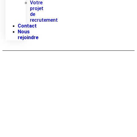
Votre
projet
de
recrutement
Contact
Nous
rejoindre
Luxe & Art de vivre