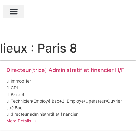
Nos expertises
Espace candidat
Espace recruteur
Nous rejoindre
lieux :
Paris 8
Directeur(trice) Administratif et financier H/F
Immobilier
CDI
Paris 8
Technicien/Employé Bac+2
Employé/Opérateur/Ouvrier
spé Bac
directeur administratif et financier
More Details