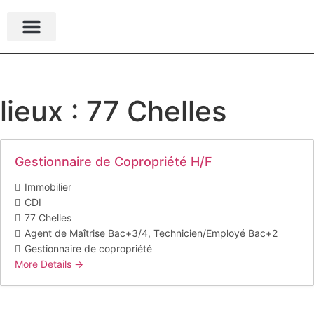
Nos expertises
Espace candidat
Espace recruteur
Nous rejoindre
lieux :
77 Chelles
Gestionnaire de Copropriété H/F
Immobilier
CDI
77 Chelles
Agent de Maîtrise Bac+3/4
Technicien/Employé Bac+2
Gestionnaire de copropriété
More Details